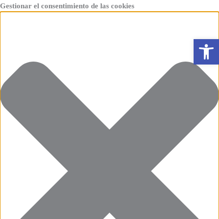
Ir
Funcional
Marketing
Estadísticas
Preferencias
Gestionar el consentimiento de las cookies
al
contenido
Abrir 